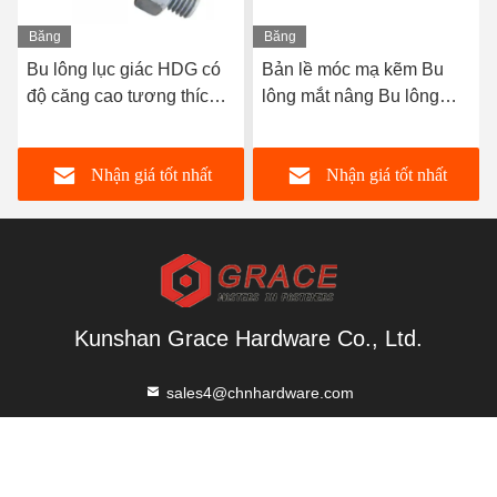
Băng
Băng
hình
hình
Bu lông lục giác HDG có
Bản lề móc mạ kẽm Bu
độ căng cao tương thích
lông mắt nâng Bu lông
hdg astm a325 bu lông lục
mắt bằng thép không gỉ
giác nặng bu lông có độ
Nhận giá tốt nhất
Nhận giá tốt nhất
căng cao
Kunshan Grace Hardware Co., Ltd.
sales4@chnhardware.com
86-153-7147-8913
Số 169, đường Zhonghuan