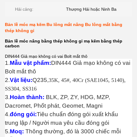
Hải cảng:
Thượng Hải hoặc Ninh Ba
Bản lề móc mạ kẽm Bu lông mắt nâng Bu lông mắt bằng
thép không gỉ
Bản lề móc nâng bằng thép không gỉ mạ kẽm bằng thép
carbon
DIN444 Giả mạo không có vai Bolt mắt thô
1.
Mẫu vật phẩm:
DIN444 Giả mạo không có vai
Bolt mắt thô
2.
Vật liệu:
Q235,
35K, 45#, 40Cr (SAE1045, 5140),
SS304, SS316
3.
Hoàn thành:
BLK, ZP, ZY, HDG, MZP,
Dacromet, Phốt phát, Geomet, Magni
4.
đóng gói:
Tiêu chuẩn đóng gói xuất khẩu
trung lập / Người mua yêu cầu đóng gói
5.
Moq:
Thông thường, đó là 3000 chiếc mỗi