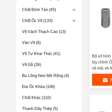
Chốt Đinh Tán
(45)
Chốt Ốc Vít
(133)
Vít Vách Thạch Cao
(13)
Ván Vít
(6)
Vít Tự Khai Thác
(41)
Bộ vít hình
tùy chỉnh 
Vít Gỗ
(26)
vít mũi vít 
Bu Lông Neo Mở Rộng
(4)
Đai Ốc Khóa
(106)
Chốt Khác
(110)
Thanh Dây Thép
(5)