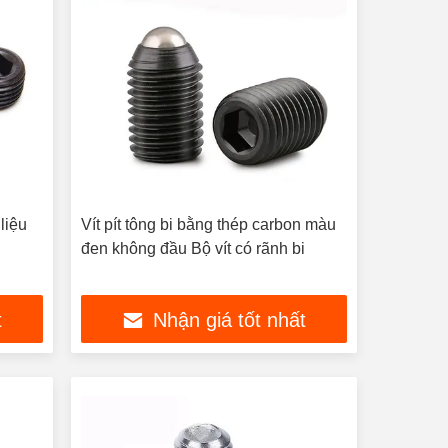
liệu
Vít pít tông bi bằng thép carbon màu
đen không đầu Bộ vít có rãnh bi
t
Nhận giá tốt nhất