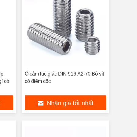
ép
Ổ cắm lục giác DIN 916 A2-70 Bộ vít
gỉ có
có điểm cốc
t
Nhận giá tốt nhất