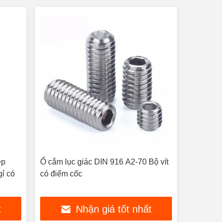
ép
Ổ cắm lục giác DIN 916 A2-70 Bộ vít
gỉ có
có điểm cốc
t
Nhận giá tốt nhất