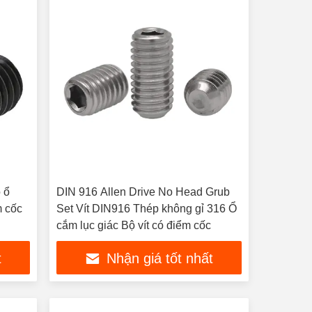
 ổ
DIN 916 Allen Drive No Head Grub
m cốc
Set Vít DIN916 Thép không gỉ 316 Ổ
cắm lục giác Bộ vít có điểm cốc
t
Nhận giá tốt nhất