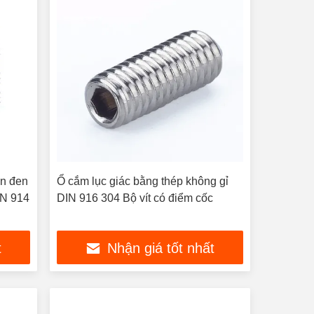
on đen
Ổ cắm lục giác bằng thép không gỉ
DIN 914
DIN 916 304 Bộ vít có điểm cốc
t
Nhận giá tốt nhất