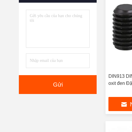
DIN913 DIN
oxit đen Đặ
Gửi