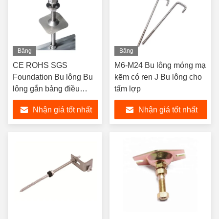
Băng
Băng
hình
hình
CE ROHS SGS
M6-M24 Bu lông móng mạ
Foundation Bu lông Bu
kẽm có ren J Bu lông cho
lông gắn bảng điều
tấm lợp
khiển năng lượng mặt
Nhận giá tốt nhất
Nhận giá tốt nhất
trời tùy chỉnh