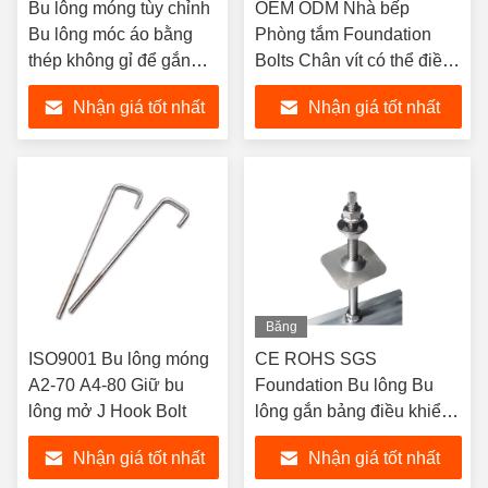
Bu lông móng tùy chỉnh
OEM ODM Nhà bếp
Bu lông móc áo bằng
Phòng tắm Foundation
thép không gỉ để gắn
Bolts Chân vít có thể điều
năng lượng mặt trời
chỉnh
Nhận giá tốt nhất
Nhận giá tốt nhất
Băng
hình
ISO9001 Bu lông móng
CE ROHS SGS
A2-70 A4-80 Giữ bu
Foundation Bu lông Bu
lông mở J Hook Bolt
lông gắn bảng điều khiển
năng lượng mặt trời tùy
Nhận giá tốt nhất
Nhận giá tốt nhất
chỉnh