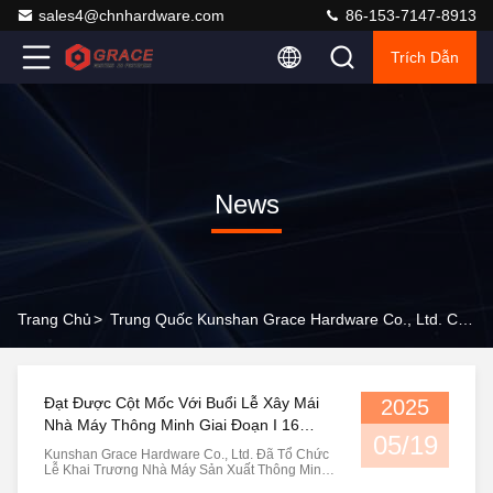
sales4@chnhardware.com
86-153-7147-8913
Trích Dẫn
News
Trang Chủ
>
Trung Quốc Kunshan Grace Hardware Co., Ltd. Company News
Đạt Được Cột Mốc Với Buổi Lễ Xây Mái
2025
Nhà Máy Thông Minh Giai Đoạn I 16
05/19
Tháng 5 Năm 2025
Kunshan Grace Hardware Co., Ltd. Đã Tổ Chức
Lễ Khai Trương Nhà Máy Sản Xuất Thông Minh
Giai Đoạn I Tại Số 9 Changning Road, Ba Town,