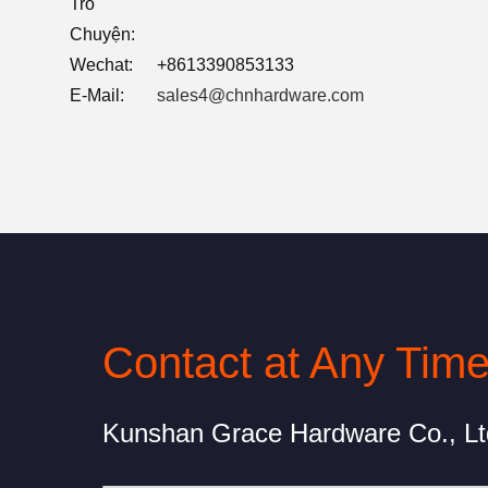
Trò
Chuyện:
Wechat:
+8613390853133
E-Mail:
sales4@chnhardware.com
Contact at Any Tim
Kunshan Grace Hardware Co., Lt