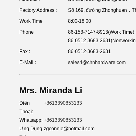
Factory Address :
Số 169, đường Zhonghuan，Thà
Work Time
8:00-18:00
Phone
86-153-7147-8913(Work Time)
86-0512-3683-2631(Nonworking
Fax :
86-0512-3683-2631
E-Mail :
sales4@chnhardware.com
Mrs. Miranda Li
Điện
+8613390853133
Thoại:
Whatsapp:
+8613390853133
Ứng Dụng
zgconnie@hotmail.com