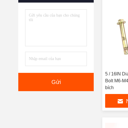
5 / 16IN D
Bolt M6-M4
Gửi
bích