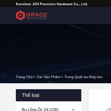
Kunshan JZH Precision Hardware Co., Ltd.
Trang Chủ
>
Các Sản Phẩm
>
Trung Quốc bu lông neo
Thể loại
Bu Lông Ốc Vít
(236)