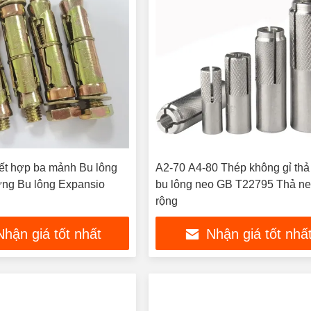
ết hợp ba mảnh Bu lông
A2-70 A4-80 Thép không gỉ thả
ng Bu lông Expansio
bu lông neo GB T22795 Thả n
rộng
Nhận giá tốt nhất
Nhận giá tốt nhấ