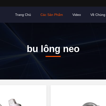
Trang Chủ
Các Sản Phẩm
Video
Về Chúng 
bu lông neo