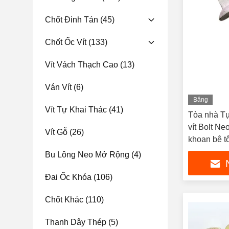
Chốt Đinh Tán
(45)
Chốt Ốc Vít
(133)
Vít Vách Thạch Cao
(13)
Ván Vít
(6)
Băng
Vít Tự Khai Thác
(41)
hình
Tòa nhà Tự
vít Bolt N
Vít Gỗ
(26)
khoan bê t
Bu Lông Neo Mở Rộng
(4)
Đai Ốc Khóa
(106)
Chốt Khác
(110)
Thanh Dây Thép
(5)