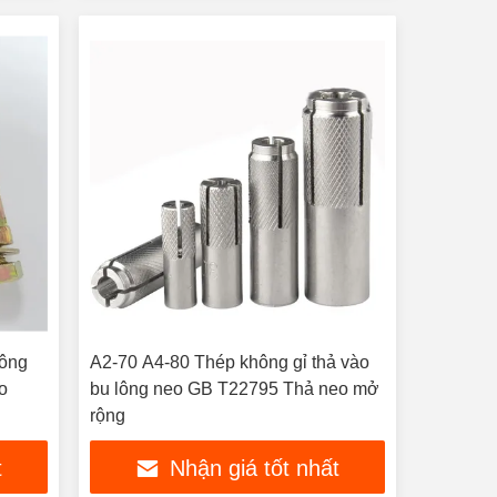
lông
A2-70 A4-80 Thép không gỉ thả vào
o
bu lông neo GB T22795 Thả neo mở
rộng
t
Nhận giá tốt nhất