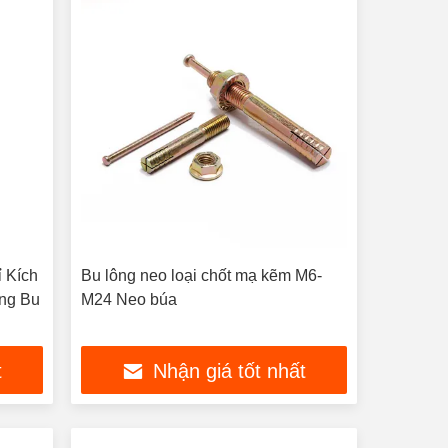
ỉ Kích
Bu lông neo loại chốt mạ kẽm M6-
ộng Bu
M24 Neo búa
t
Nhận giá tốt nhất