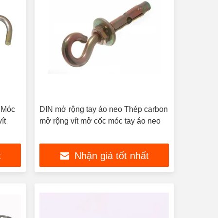
o Móc
DIN mở rộng tay áo neo Thép carbon
ít
mở rộng vít mở cốc móc tay áo neo
t
Nhận giá tốt nhất