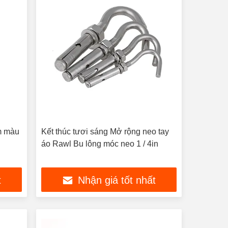
m màu
Kết thúc tươi sáng Mở rộng neo tay
áo Rawl Bu lông móc neo 1 / 4in
t
Nhận giá tốt nhất