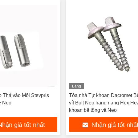
Băng
hình
o Thả vào Môi Stevpris
Tòa nhà Tự khoan Dacromet B
e Neo
vít Bolt Neo hạng nặng Hex H
khoan bê tông vít Neo
Nhận giá tốt nhất
Nhận giá tốt nhấ