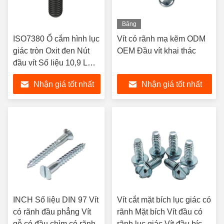
Băng
hình
ISO7380 Ổ cắm hình lục
Vít có rãnh mạ kẽm ODM
giác tròn Oxit đen Nút
OEM Đầu vít khai thác
đầu vít Số liệu 10,9 Lớp
M2-M16
Nhận giá tốt nhất
Nhận giá tốt nhất
INCH Số liệu DIN 97 Vít
Vít cắt mặt bích lục giác có
có rãnh đầu phẳng Vít
rãnh Mặt bích Vít đầu có
gỗ có đầu chìm có rãnh
rãnh lục giác Vít đầu bích