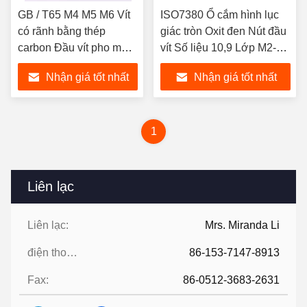
GB / T65 M4 M5 M6 Vít
ISO7380 Ổ cắm hình lục
có rãnh bằng thép
giác tròn Oxit đen Nút đầu
carbon Đầu vít pho mát
vít Số liệu 10,9 Lớp M2-
mạ kẽm nhúng nóng
M16
Nhận giá tốt nhất
Nhận giá tốt nhất
1
Liên lạc
Liên lạc:
Mrs. Miranda Li
điện thoại:
86-153-7147-8913
Fax:
86-0512-3683-2631