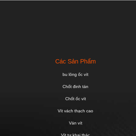
Các Sản Phẩm
bu lông ốc vít
Chốt đinh tán
Chốt ốc vít
Vít vách thạch cao
Ván vít
Vít tự khai thác