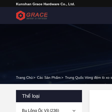
Kunshan Grace Hardware Co., Ltd.
Trang Chủ
>
Các Sản Phẩm
>
Trung Quốc Vòng đệm lò xo 
Thể loại
Bu Lông Ốc Vít
(236)