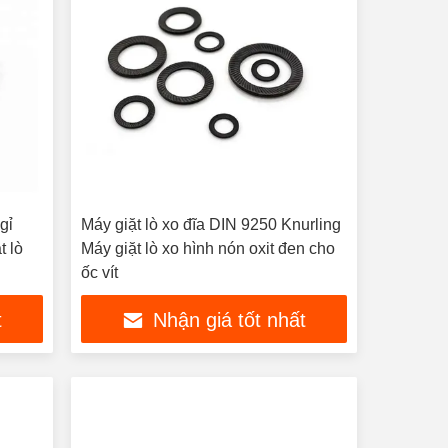
gỉ
Máy giặt lò xo đĩa DIN 9250 Knurling
t lò
Máy giặt lò xo hình nón oxit đen cho
ốc vít
t
Nhận giá tốt nhất