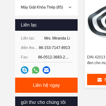
Máy Giặt Khóa Thép
(85)
Liên lạc
Liên lạc:
Mrs. Miranda Li
điện thoại:
86-153-7147-8913
Fax:
86-0512-3683-2631
DIN 42013 
đen cho mụ
Liên hệ ngay
gửi thư cho chúng tôi