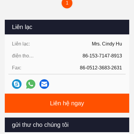
1
Liên lạc
Liên lạc:
Mrs. Cindy Hu
điện thoại:
86-153-7147-8913
Fax:
86-0512-3683-2631
Liên hệ ngay
gửi thư cho chúng tôi