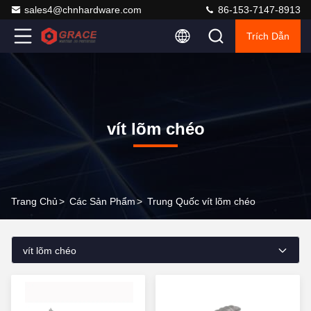
sales4@chnhardware.com
86-153-7147-8913
Trích Dẫn
vít lõm chéo
Trang Chủ
>
Các Sản Phẩm
>
Trung Quốc vít lõm chéo
vít lõm chéo