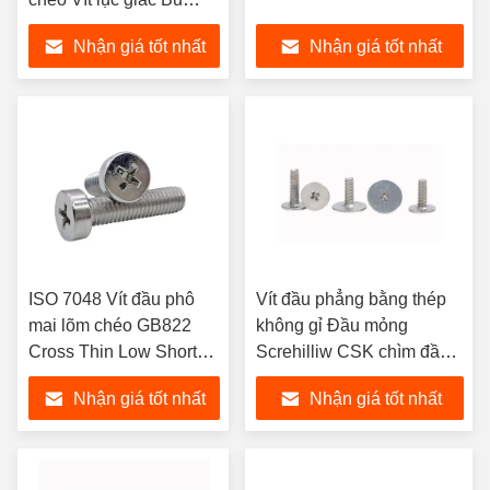
lông lục giác có hốc
Nhận giá tốt nhất
Nhận giá tốt nhất
chéo trên đầu
ISO 7048 Vít đầu phô
Vít đầu phẳng bằng thép
mai lõm chéo GB822
không gỉ Đầu mỏng
Cross Thin Low Short
Screhilliw CSK chìm đầu
Round Column Cheese
phẳng Vít máy Phillips
Nhận giá tốt nhất
Nhận giá tốt nhất
Head Bolt Vít
chéo