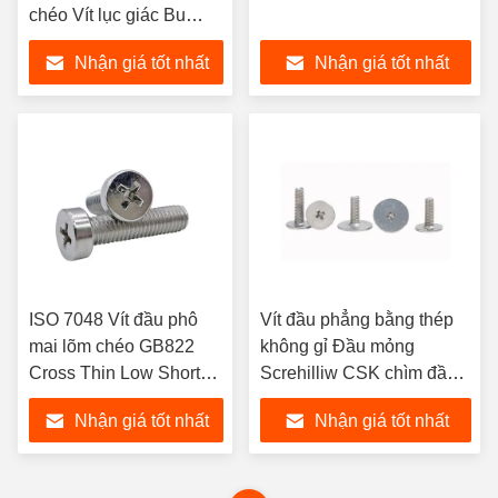
chéo Vít lục giác Bu
lông lục giác có hốc
Nhận giá tốt nhất
Nhận giá tốt nhất
chéo trên đầu
ISO 7048 Vít đầu phô
Vít đầu phẳng bằng thép
mai lõm chéo GB822
không gỉ Đầu mỏng
Cross Thin Low Short
Screhilliw CSK chìm đầu
Round Column Cheese
phẳng Vít máy Phillips
Nhận giá tốt nhất
Nhận giá tốt nhất
Head Bolt Vít
chéo