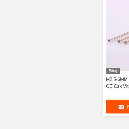
Băng
hình
M2.5-6MM H
CE Csk Vít