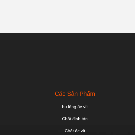
Các Sản Phẩm
bu lông ốc vít
Chốt đinh tán
Chốt ốc vít