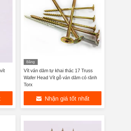
Băng
hình
vít
Vít ván dăm tự khai thác 17 Truss
Wafer Head Vít gỗ ván dăm có rãnh
Torx
t
Nhận giá tốt nhất