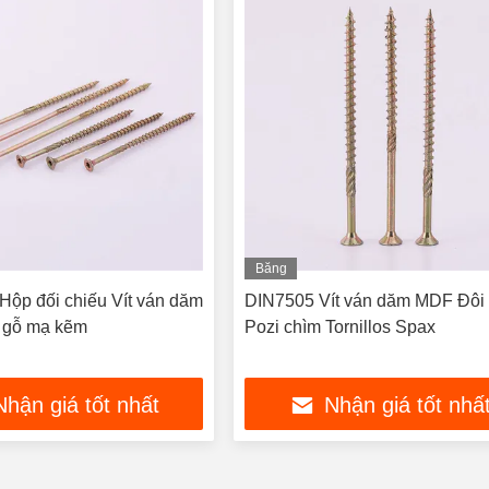
Băng
hình
ộp đối chiếu Vít ván dăm
DIN7505 Vít ván dăm MDF Đôi 
 gỗ mạ kẽm
Pozi chìm Tornillos Spax
Nhận giá tốt nhất
Nhận giá tốt nhấ