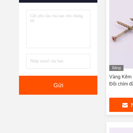
Băng
hình
Vàng Kẽm T
Đôi chìm đ
Gửi