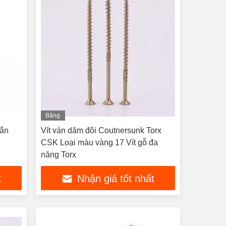
Băng
hình
gắn
Vít ván dăm đôi Coutnersunk Torx
CSK Loại màu vàng 17 Vít gỗ đa
năng Torx
t
Nhận giá tốt nhất