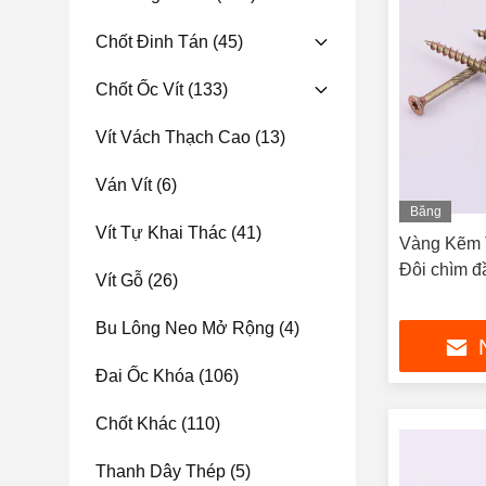
Chốt Đinh Tán
(45)
Chốt Ốc Vít
(133)
Vít Vách Thạch Cao
(13)
Ván Vít
(6)
Băng
Vít Tự Khai Thác
(41)
hình
Vàng Kẽm T
Đôi chìm đ
Vít Gỗ
(26)
Bu Lông Neo Mở Rộng
(4)
Đai Ốc Khóa
(106)
Chốt Khác
(110)
Thanh Dây Thép
(5)