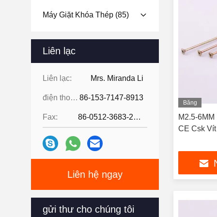
Máy Giặt Khóa Thép
(85)
Liên lạc
Liên lạc:
Mrs. Miranda Li
điện thoại:
86-153-7147-8913
Băng
hình
Fax:
86-0512-3683-2631
M2.5-6MM H
CE Csk Vít
Liên hệ ngay
gửi thư cho chúng tôi