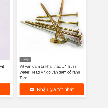
Băng
hình
vít
Vít ván dăm tự khai thác 17 Truss
Wafer Head Vít gỗ ván dăm có rãnh
Torx
t
Nhận giá tốt nhất