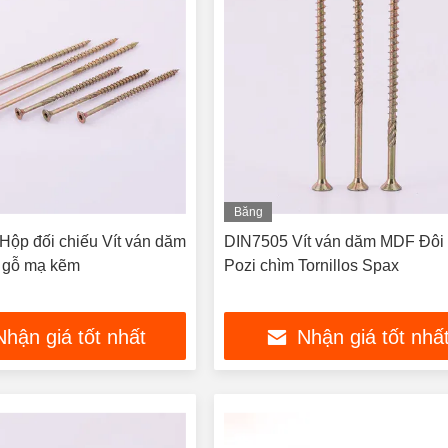
Băng
hình
ộp đối chiếu Vít ván dăm
DIN7505 Vít ván dăm MDF Đôi 
 gỗ mạ kẽm
Pozi chìm Tornillos Spax
Nhận giá tốt nhất
Nhận giá tốt nhấ