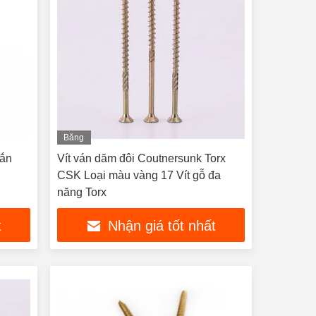
Băng
hình
gắn
Vít ván dăm đôi Coutnersunk Torx
CSK Loại màu vàng 17 Vít gỗ đa
năng Torx
t
Nhận giá tốt nhất