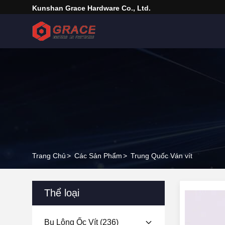
Kunshan Grace Hardware Co., Ltd.
Trang Chủ
>
Các Sản Phẩm
>
Trung Quốc Ván vít
Thể loại
Bu Lông Ốc Vít
(236)