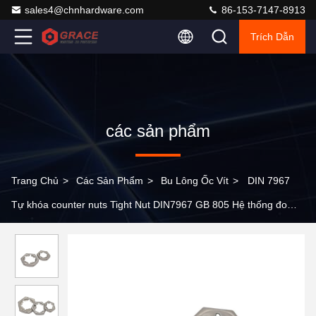
sales4@chnhardware.com
86-153-7147-8913
Trích Dẫn
các sản phẩm
Trang Chủ
>
Các Sản Phẩm
>
Bu Lông Ốc Vít
>
DIN 7967
Tự khóa counter nuts Tight Nut DIN7967 GB 805 Hệ thống đo
mét