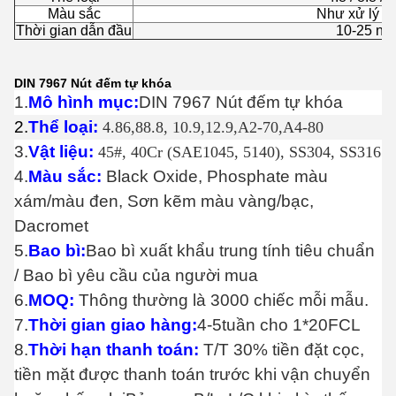
Màu sắc
Như xử lý b
Thời gian dẫn đầu
10-25 ng
DIN 7967 Nút đếm tự khóa
1.
Mô hình mục:
DIN 7967 Nút đếm tự khóa
2.
Thể loại:
4.86,8
8.8, 10.9,12.9,A2-70,A4-80
3.
Vật liệu:
45#, 40Cr (SAE1045, 5140), SS304, SS316
4.
Màu sắc:
Black Oxide, Phosphate màu
xám/màu đen, Sơn kẽm màu vàng/bạc,
Dacromet
5.
Bao bì:
Bao bì xuất khẩu trung tính tiêu chuẩn
/ Bao bì yêu cầu của người mua
6.
MOQ:
Thông thường là 3000 chiếc mỗi mẫu.
7.
Thời gian giao hàng:
4-5tuần cho 1*20FCL
8.
Thời hạn thanh toán:
T/T 30% tiền đặt cọc,
tiền mặt được thanh toán trước khi vận chuyển