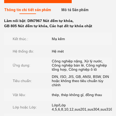
Thông tin chi tiết sản phẩm
Mô tả Sản phẩm
Làm nổi bật:
DIN7967 Nút đếm tự khóa
,
GB 805 Nút đếm tự khóa
,
Các hạt đít tự khóa chặt
Kết thúc.:
Mạ kẽm
Hệ thống đo:
Hệ mét
Công nghiệp nặng, Xử lý nước,
Ứng dụng:
Công nghiệp bán lẻ, Công nghiệp
tổng hợp, Công nghiệp ô tô
DIN, ISO, JIS, GB, ANSI, BSW, DIN
Tiêu chuẩn:
hoặc không theo tiêu chuẩn tùy
chỉnh
Vật liệu:
thép, thép không gỉ, đồng thau
Lớp/Lớp
Lớp hoặc Lớp:
4,5,6,8,10,12,sus201,sus304,sus316