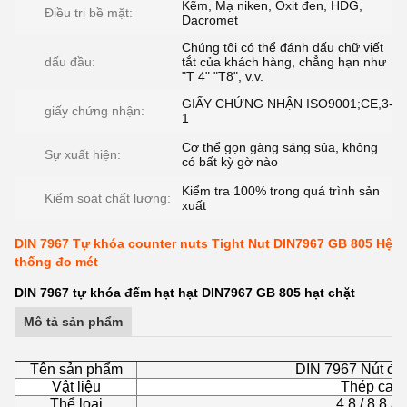
Kẽm, Mạ niken, Oxit đen, HDG,
Điều trị bề mặt:
Dacromet
Chúng tôi có thể đánh dấu chữ viết
dấu đầu:
tắt của khách hàng, chẳng hạn như
"T 4" "T8", v.v.
GIẤY CHỨNG NHẬN ISO9001;CE,3-
giấy chứng nhận:
1
Cơ thể gọn gàng sáng sủa, không
Sự xuất hiện:
có bất kỳ gờ nào
Kiểm tra 100% trong quá trình sản
Kiểm soát chất lượng:
xuất
DIN 7967 Tự khóa counter nuts Tight Nut DIN7967 GB 805 Hệ
thống đo mét
DIN 7967 tự khóa đếm hạt hạt DIN7967 GB 805 hạt chặt
Mô tả sản phẩm
Tên sản phẩm
DIN 7967 Nút đế
Vật liệu
Thép car
Thể loại
4.8 / 8.8 / 