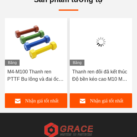
Băng
Băng
hình
hình
M4-M100 Thanh ren
Thanh ren đôi đã kết thúc
PTTF Bu lông và đai ốc
Độ bền kéo cao M10 M20
được tráng Xylan
Bu lông mạ kẽm đen
Nhận giá tốt nhất
Nhận giá tốt nhất