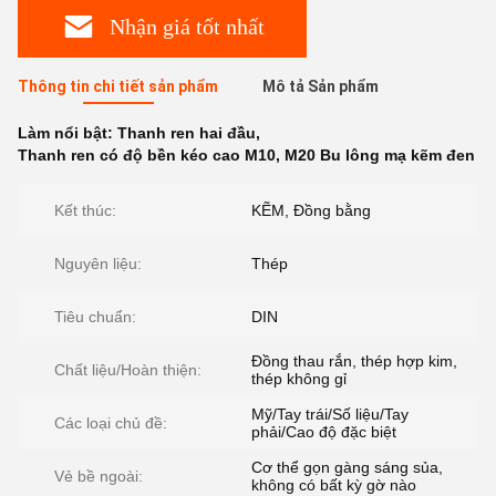
Nhận giá tốt nhất
Thông tin chi tiết sản phẩm
Mô tả Sản phẩm
Làm nổi bật:
Thanh ren hai đầu
,
Thanh ren có độ bền kéo cao M10
,
M20 Bu lông mạ kẽm đen
Kết thúc:
KẼM, Đồng bằng
Nguyên liệu:
Thép
Tiêu chuẩn:
DIN
Đồng thau rắn, thép hợp kim,
Chất liệu/Hoàn thiện:
thép không gỉ
Mỹ/Tay trái/Số liệu/Tay
Các loại chủ đề:
phải/Cao độ đặc biệt
Cơ thể gọn gàng sáng sủa,
Vẻ bề ngoài:
không có bất kỳ gờ nào