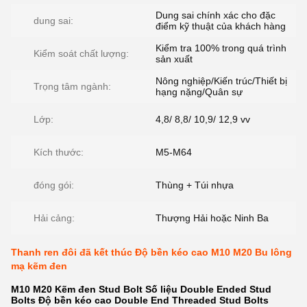
Dung sai chính xác cho đặc
dung sai:
điểm kỹ thuật của khách hàng
Kiểm tra 100% trong quá trình
Kiểm soát chất lượng:
sản xuất
Nông nghiệp/Kiến trúc/Thiết bị
Trọng tâm ngành:
hạng nặng/Quân sự
Lớp:
4,8/ 8,8/ 10,9/ 12,9 vv
Kích thước:
M5-M64
đóng gói:
Thùng + Túi nhựa
Hải cảng:
Thượng Hải hoặc Ninh Ba
Thanh ren đôi đã kết thúc Độ bền kéo cao M10 M20 Bu lông
mạ kẽm đen
M10 M20 Kẽm đen Stud Bolt Số liệu Double Ended Stud
Bolts Độ bền kéo cao Double End Threaded Stud Bolts