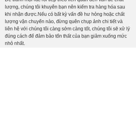
lượng, chúng tôi khuyên bạn nên kiểm tra hàng hóa sau
khi nhận được.Nếu có bất kỳ vấn đề hư hỏng hoặc chất
lượng vận chuyển nào, đừng quên chụp ảnh chi tiết và
liên hệ với chúng tôi càng sớm càng tốt, chúng tôi sẽ xử lý
đúng cách để đảm bảo tổn thất của bạn giảm xuống mức
nhỏ nhất.
Tags:
Round Threaded Galvanized Steel Rod
Galvanized Steel Rod Polishing
Bright Galvanized Steel Rod
Liên lạc
Liên lạc:
Mrs. Miranda Li