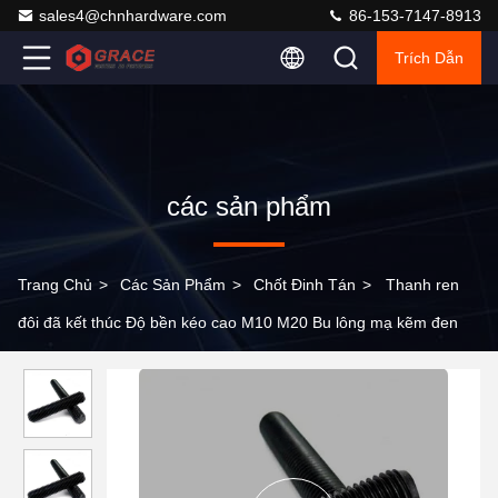
sales4@chnhardware.com
86-153-7147-8913
Trích Dẫn
các sản phẩm
Trang Chủ
>
Các Sản Phẩm
>
Chốt Đinh Tán
>
Thanh ren
đôi đã kết thúc Độ bền kéo cao M10 M20 Bu lông mạ kẽm đen