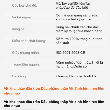
Mỹ/Tay trái/Số liệu/Tay
Các loại chủ đề:
phải/Cao độ đặc biệt
Cơ thể gọn gàng sáng sủa,
Vẻ bề ngoài:
không có bất kỳ gờ nào
Dung sai chính xác cho đặc
dung sai:
điểm kỹ thuật của khách hàng
Kiểm tra 100% trong quá trình
Kiểm soát chất lượng:
sản xuất
Giấy chứng nhận:
ISO 9001:2008 CE
Nông nghiệp/Kiến trúc/Thiết bị
Trọng tâm ngành:
hạng nặng/Quân sự
Hải cảng:
Thượng Hải hoặc Ninh Ba
Vít khai thác đầu tròn Đầu phẳng thấp Vít định hình ren lõm
cho nhựa
Vít khai thác đầu tròn Đầu phẳng thấp Vít định hình ren lõm
cho nhựa