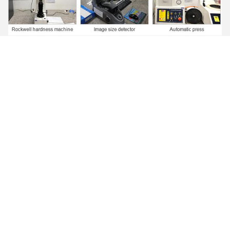
Quy trình sản xuất
Đầu tiên, chúng tôi có trung tâm gia công kỹ thuật số độ chính
xác cao của riêng mình để chế tạo khuôn trong Xưởng khuôn
đặc biệt, khuôn tuyệt vời giúp sản phẩm có hình thức đẹp và
kích thước chính xác.
Thứ hai, chúng tôi áp dụng quy trình nổ mìn, loại bỏ bề mặt Oxy
hóa, làm cho bề mặt sáng và sạch, đồng đều và đẹp.