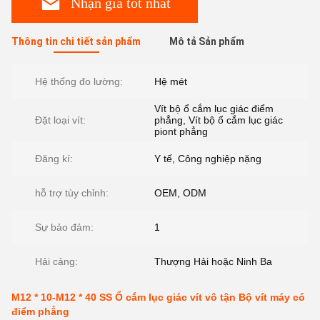
Nhận giá tốt nhất
Thông tin chi tiết sản phẩm
Mô tả Sản phẩm
Hệ thống đo lường:
Hệ mét
Vít bộ ổ cắm lục giác điểm
Đặt loại vít:
phẳng, Vít bộ ổ cắm lục giác
piont phẳng
Đăng kí:
Y tế, Công nghiệp nặng
hỗ trợ tùy chỉnh:
OEM, ODM
Sự bảo đảm:
1
Hải cảng:
Thượng Hải hoặc Ninh Ba
M12 * 10-M12 * 40 SS Ổ cắm lục giác vít vô tận Bộ vít máy có
điểm phẳng