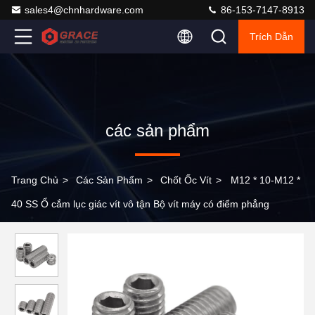
sales4@chnhardware.com
86-153-7147-8913
Trích Dẫn
các sản phẩm
Trang Chủ
>
Các Sản Phẩm
>
Chốt Ốc Vít
>
M12 * 10-M12 *
40 SS Ổ cắm lục giác vít vô tận Bộ vít máy có điểm phẳng