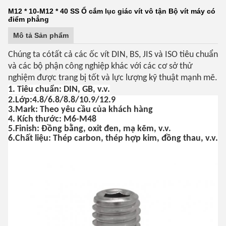
M12 * 10-M12 * 40 SS Ổ cắm lục giác vít vô tận Bộ vít máy có
điểm phẳng
Mô tả Sản phẩm
Chúng ta có
tất cả các ốc vít DIN, BS, JIS và ISO tiêu chuẩn
và các bộ phận công nghiệp khác với các cơ sở thử
nghiệm được trang bị tốt và lực lượng kỹ thuật mạnh mẽ.
1. Tiêu chuẩn: DIN, GB, v.v.
2.Lớp:4.8/6.8/8.8/10.9/12.9
3.Mark: Theo yêu cầu của khách hàng
4. Kích thước: M6-M48
5.Finish: Đồng bằng, oxit đen, mạ kẽm, v.v.
6.Chất liệu: Thép carbon, thép hợp kim, đồng thau, v.v.