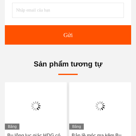
Buổi triển lãm
phòng thí nghiệm thử nghiệm
Kiểm soát chất lượng:
Việc kiểm soát chất lượng được thực hiện nghiêm ngặt từ việc
mua nguyên liệu thô trong kho đến quy trình gia công khác
nhau và đóng gói cuối cùng. Chúng tôi có Máy dò bột từ tính,
Máy kiểm tra vật liệu, Kính hiển vi kim loại, các dụng cụ kiểm
tra như vậy, đảm bảo sản phẩm có chất lượng cao và hình thức