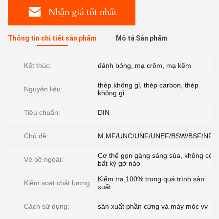
Nhận giá tốt nhất
Thông tin chi tiết sản phẩm
Mô tả Sản phẩm
Kết thúc:
đánh bóng, mạ crôm, mạ kẽm
thép không gỉ, thép carbon, thép
Nguyên liệu:
không gỉ
Tiêu chuẩn:
DIN
Chủ đề:
M.MF/UNC/UNF/UNEF/BSW/BSF/NPT
Cơ thể gọn gàng sáng sủa, không có
Vẻ bề ngoài:
bất kỳ gờ nào
Kiểm tra 100% trong quá trình sản
Kiểm soát chất lượng:
xuất
Cách sử dụng:
sản xuất phần cứng và máy móc vv