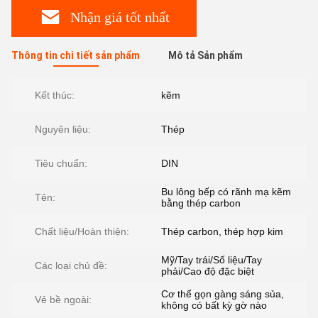
Nhận giá tốt nhất
Thông tin chi tiết sản phẩm
Mô tả Sản phẩm
Kết thúc:
kẽm
Nguyên liệu:
Thép
Tiêu chuẩn:
DIN
Bu lông bếp có rãnh mạ kẽm
Tên:
bằng thép carbon
Chất liệu/Hoàn thiện:
Thép carbon, thép hợp kim
Mỹ/Tay trái/Số liệu/Tay
Các loại chủ đề:
phải/Cao độ đặc biệt
Cơ thể gọn gàng sáng sủa,
Vẻ bề ngoài:
không có bất kỳ gờ nào