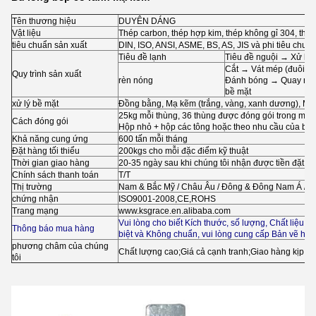
Tên thương hiệu
DUYÊN DÁNG
Vật liệu
Thép carbon, thép hợp kim, thép không gỉ 304, thép 
tiêu chuẩn sản xuất
DIN, ISO, ANSI, ASME, BS, AS, JIS và phi tiêu chuẩ
Tiêu đề lạnh
Tiêu đề nguội → Xử lý 
Cắt → Vát mép (đuôi) 
Quy trình sản xuất
rèn nóng
Đánh bóng → Quay ngượ
bề mặt
xử lý bề mặt
Đồng bằng, Mạ kẽm (trắng, vàng, xanh dương), M
25kg mỗi thùng, 36 thùng được đóng gói trong một
Cách đóng gói
Hộp nhỏ + hộp các tông hoặc theo nhu cầu của bạ
Khả năng cung ứng
600 tấn mỗi tháng
Đặt hàng tối thiểu
200kgs cho mỗi đặc điểm kỹ thuật
Thời gian giao hàng
20-35 ngày sau khi chúng tôi nhận được tiền đặt cọ
Chính sách thanh toán
T/T
Thị trường
Nam & Bắc Mỹ / Châu Âu / Đông & Đông Nam Á / Úc 
chứng nhận
ISO9001-2008,CE,ROHS
Trang mạng
www.ksgrace.en.alibaba.com
Vui lòng cho biết Kích thước, số lượng, Chất liệu 
Thông báo mua hàng
biệt và Không chuẩn, vui lòng cung cấp Bản vẽ ho
phương châm của chúng
Chất lượng cao;Giá cả cạnh tranh;Giao hàng kịp thờ
tôi