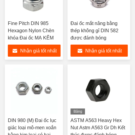
Fine Pitch DIN 985
Đai ốc mắt nâng bằng
Hexagon Nylon Chèn
thép không gỉ DIN 582
khóa Đai ốc MẠ KẼM
được đánh bóng
Nhận giá tốt nhất
Nhận giá tốt nhất
Băng
hình
DIN 980 (M) Đai ốc lục
ASTM A563 Heavy Hex
giác loại mô-men xoắn
Nut Astm A563 Gr Dh Kết
bằng kim loại có hai
thúc được đánh bóng