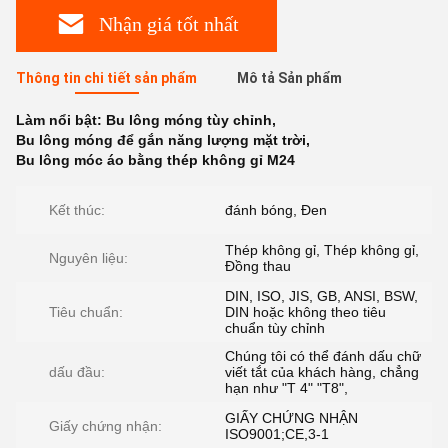
Nhận giá tốt nhất
Thông tin chi tiết sản phẩm
Mô tả Sản phẩm
Làm nổi bật:
Bu lông móng tùy chỉnh
,
Bu lông móng để gắn năng lượng mặt trời
,
Bu lông móc áo bằng thép không gỉ M24
Kết thúc:
đánh bóng, Đen
Thép không gỉ, Thép không gỉ,
Nguyên liệu:
Đồng thau
DIN, ISO, JIS, GB, ANSI, BSW,
Tiêu chuẩn:
DIN hoặc không theo tiêu
chuẩn tùy chỉnh
Chúng tôi có thể đánh dấu chữ
dấu đầu:
viết tắt của khách hàng, chẳng
hạn như "T 4" "T8",
GIẤY CHỨNG NHẬN
Giấy chứng nhận:
ISO9001;CE,3-1