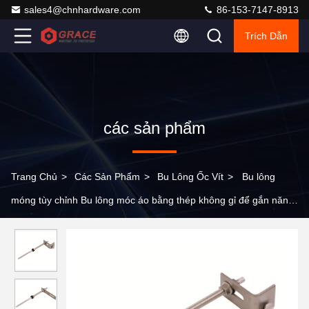
sales4@chnhardware.com
86-153-7147-8913
Trích Dẫn
các sản phẩm
Trang Chủ
>
Các Sản Phẩm
>
Bu Lông Ốc Vít
>
Bu lông
móng tùy chỉnh Bu lông móc áo bằng thép không gỉ để gắn năng
lượng mặt trời