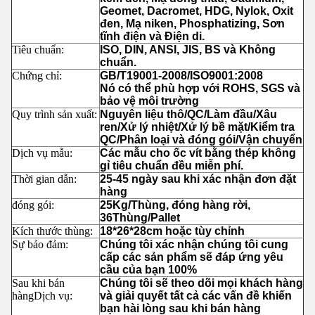
Geomet, Dacromet, HDG, Nylok, Oxit
đen, Mạ niken, Phosphatizing, Sơn
tĩnh điện và Điện di.
Tiêu chuẩn:
ISO, DIN, ANSI, JIS, BS và Không
chuẩn.
Chứng chỉ:
GB/T19001-2008/ISO9001:2008
Nó có thể phù hợp với ROHS, SGS và
bảo vệ môi trường
Quy trình sản xuất:
Nguyên liệu thô/QC/Làm đầu/Xâu
ren/Xử lý nhiệt/Xử lý bề mặt/Kiểm tra
QC/Phân loại và đóng gói/Vận chuyển
Dịch vụ mẫu:
Các mẫu cho ốc vít bằng thép không
gỉ tiêu chuẩn đều miễn phí.
Thời gian dẫn:
25-45 ngày sau khi xác nhận đơn đặt
hàng
đóng gói:
25Kg/Thùng, đóng hàng rời,
36Thùng/Pallet
Kích thước thùng:
18*26*28cm hoặc tùy chỉnh
Sự bảo đảm:
Chúng tôi xác nhận chúng tôi cung
cấp các sản phẩm sẽ đáp ứng yêu
cầu của bạn 100%
Sau khi bán
Chúng tôi sẽ theo dõi mọi khách hàng
hàng
Dịch vụ:
và giải quyết tất cả các vấn đề khiến
bạn hài lòng sau khi bán hàng