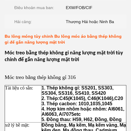
Điêu khoản mua ban:
EXW/FOB/CIF
Hải cảng:
Thượng Hải hoặc Ninh Ba
Bu lông móng tùy chỉnh Bu lông móc áo bằng thép không
gỉ để gắn năng lượng mặt trời
Móc treo bằng thép không gỉ năng lượng mặt trời tùy
chỉnh để gắn năng lượng mặt trời
Móc treo bằng thép không gỉ 316
Tài liệu có sẵn:
1. Thép không gỉ: SS201, SS303,
SS304, SS316, SS410, SS420
2. Thép:C45(K1045), C46(K1046),C20
3. Thép cacbon: 1010,1035,1045
4. Hợp kim nhôm hoặc nhôm: Al6061,
Al6063, Al7075etc
5. Đồng thau: H59, H62, Đồng, Đồng
xử lý bề mặt:
Đồng bằng, Mạ kẽm, Mạ kẽm vàng, Mạ
kẽm đen, Mạ đồng thau, Cadmium,