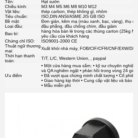
Tên:
Hạt sườn
Chiều kính:
M3 M4 M5 M6 M8 M10 M12
Vật liệu:
thép carbon, thép không gỉ, nhôm
Tiêu chuẩn:
ISO,DIN ANSI/ASME JIS GB ISO
Bề mặt:
Đơn giản, kẽm mạ (màu xanh, bạc, vàng), thụ độ
Loại đầu:
đầu phẳng, đầu chống chìm, đầu giảm
hàng hóa bán lẻ trong các thùng carton (25kg Max
Bao bì:
yêu cầu của khách hàng
Chứng chỉ ISO:
ISO9001-2000 CE
Thuật ngữ thương
Xuất khỏi nhà máy, FOB/CIF/CFR/CNF/EXW/DD
mại:
Thời hạn thanh
T/T, L/C, Western Union, , paypal
toán:
• Một cửa hàng mua sắm; • kỹ sư chuyên nghiệp 
và QA nghiêm ngặt • phản hồi trong vòng 24 giờ
Ưu điểm
• Đã vượt qua chứng minh chất lượng • Cổ phiếu 
• Giao hàng kịp thời • Cung cấp vật liệu và báo c
• Mẫu miễn phí