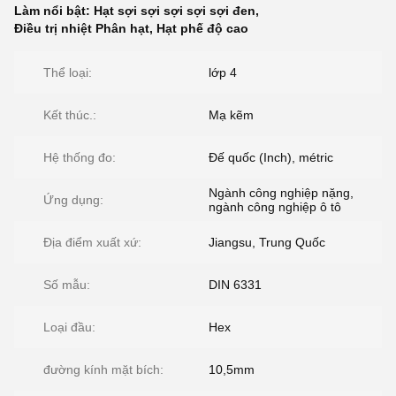
Làm nổi bật:
Hạt sợi sợi sợi sợi sợi đen
,
Điều trị nhiệt Phân hạt
,
Hạt phế độ cao
Thể loại:
lớp 4
Kết thúc.:
Mạ kẽm
Hệ thống đo:
Đế quốc (Inch), métric
Ngành công nghiệp nặng,
Ứng dụng:
ngành công nghiệp ô tô
Địa điểm xuất xứ:
Jiangsu, Trung Quốc
Số mẫu:
DIN 6331
Loại đầu:
Hex
đường kính mặt bích:
10,5mm