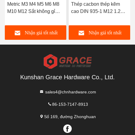
Metric M3 M4 M5 M6 M8
Thép cacbon thép kẽm
M10 M12 Sắt không gỉ
cao DIN 935-1 M12 1.25
304 316 Thép không gỉ
Hexagon Slotted và
Castle Nuts Hex Castle
Nhận giá tốt nhất
Nhận giá tốt nhất
Nut Crown Nut
Kunshan Grace Hardware Co., Ltd.
sales4@chnhardware.com
86-153-7147-8913
Số 169, đường Zhonghuan