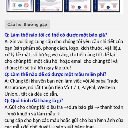
Câu hỏi thường gặp
Q: Làm thế nào tôi có thể có được một báo giá?
A: Xin vui lòng cung cấp cho chúng tôi yêu cầu chi tiết của
bạn (sản phẩm số, phong cách, logo, kích thước, vật liệu,
xử lý bề mặt, số lượng vv) càng chi tiết càng tốt,để lại
cho chúng tôi một câu hỏi hoặc email cho chúng tôi và
chúng tôi sẽ trả lời ngay lập tức!
Q: Làm thế nào để có được một mẫu miễn phí?
A: Chúng tôi khuyên bạn nên làm việc với Alibaba Trade
Assurance, nó rất thuận tiện Và T / T, PayPal, Western
Union.. tất cả đều có sẵn.
Q: Quá trình đặt hàng là gì?
A:Gửi cho chúng tôi điều tra →đưa báo giá → thanh toán
→mở khuôn và làm mẫu→
cung cấp cho bạn các mẫu hoặc gửi cho bạn hình ảnh của
các mẫu để phê duyệt→ sản xuất hàng loạt.