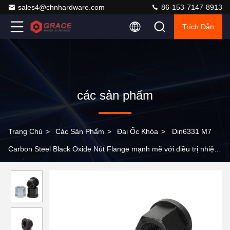
sales4@chnhardware.com
86-153-7147-8913
Trích Dẫn
các sản phẩm
Trang Chủ
>
Các Sản Phẩm
>
Đai Ốc Khóa
>
Din6331 M7
Carbon Steel Black Oxide Nút Flange mạnh mẽ với điều trị nhiệt
và hình dạng flange