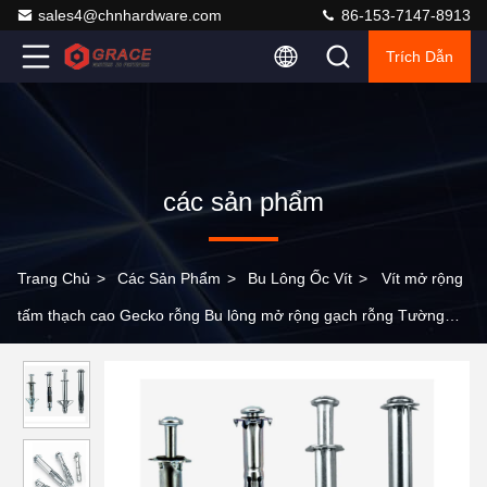
sales4@chnhardware.com
86-153-7147-8913
Trích Dẫn
các sản phẩm
Trang Chủ
>
Các Sản Phẩm
>
Bu Lông Ốc Vít
>
Vít mở rộng
tấm thạch cao Gecko rỗng Bu lông mở rộng gạch rỗng Tường
rỗng Bu lông mở rộng đặc biệt