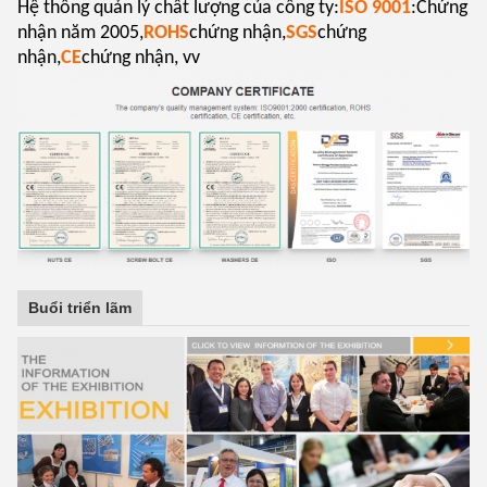
Hệ thống quản lý chất lượng của công ty:
ISO 9001
:Chứng
nhận năm 2005,
ROHS
chứng nhận,
SGS
chứng
nhận,
CE
chứng nhận, vv
Buổi triển lãm