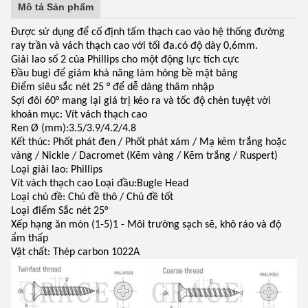
Mô tả Sản phẩm
Được sử dụng để cố định tấm thạch cao vào hệ thống đường
ray trần và vách thạch cao với tối đa.có độ dày 0,6mm.
Giải lao số 2 của Phillips cho một động lực tích cực
Đầu bugi để giảm khả năng làm hỏng bề mặt bảng
Điểm siêu sắc nét 25 ° để dễ dàng thâm nhập
Sợi đôi 60° mang lại giá trị kéo ra và tốc độ chèn tuyệt vời
khoản mục: Vít vách thạch cao
Ren Ø (mm):3.5/3.9/4.2/4.8
Kết thúc: Phốt phát đen / Phốt phát xám / Mạ kẽm trắng hoặc
vàng / Nickle / Dacromet (Kẽm vàng / Kẽm trắng / Ruspert)
Loại giải lao: Phillips
Vít vách thạch cao Loại đầu:Bugle Head
Loại chủ đề: Chủ đề thô / Chủ đề tốt
Loại điểm Sắc nét 25°
Xếp hạng ăn mòn (1-5)1 - Môi trường sạch sẽ, khô ráo và độ
ẩm thấp
Vật chất: Thép carbon 1022A