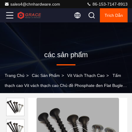
sales4@chnhardware.com
86-153-7147-8913
Trích Dẫn
các sản phẩm
Trang Chủ
>
Các Sản Phẩm
>
Vít Vách Thạch Cao
>
Tấm
thạch cao Vít vách thạch cao Chủ đề Phosphate đen Flat Bugle
Head Vít