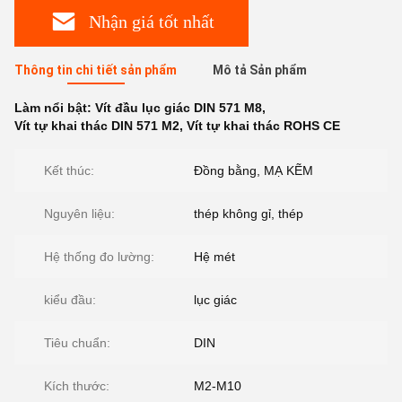
Nhận giá tốt nhất
Thông tin chi tiết sản phẩm
Mô tả Sản phẩm
Làm nổi bật:
Vít đầu lục giác DIN 571 M8
,
Vít tự khai thác DIN 571 M2
,
Vít tự khai thác ROHS CE
Kết thúc:
Đồng bằng, MẠ KẼM
Nguyên liệu:
thép không gỉ, thép
Hệ thống đo lường:
Hệ mét
kiểu đầu:
lục giác
Tiêu chuẩn:
DIN
Kích thước:
M2-M10