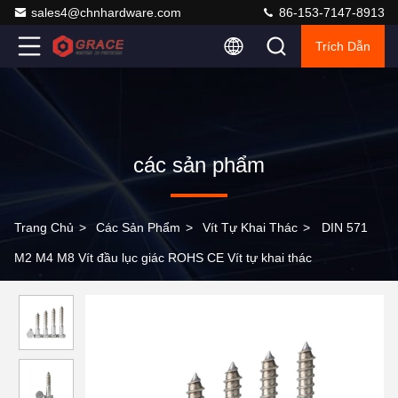
sales4@chnhardware.com
86-153-7147-8913
Trích Dẫn
các sản phẩm
Trang Chủ
>
Các Sản Phẩm
>
Vít Tự Khai Thác
>
DIN 571
M2 M4 M8 Vít đầu lục giác ROHS CE Vít tự khai thác