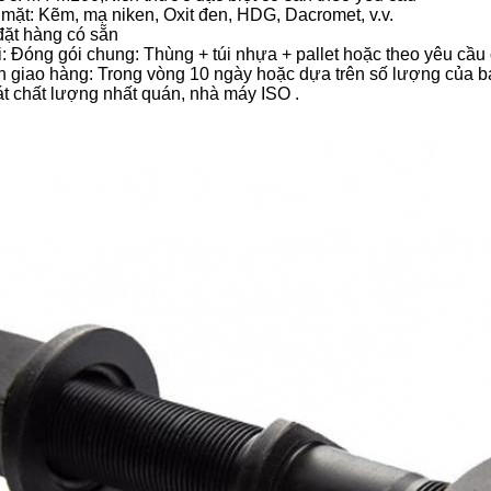
 mặt: Kẽm, mạ niken, Oxit đen, HDG, Dacromet, v.v.
đặt hàng có sẵn
i: Đóng gói chung: Thùng + túi nhựa + pallet hoặc theo yêu cầu
an giao hàng: Trong vòng 10 ngày hoặc dựa trên số lượng của 
át chất lượng nhất quán, nhà máy ISO
.