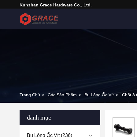
Kunshan Grace Hardware Co., Ltd.
Trang Chủ
>
Các Sản Phẩm
>
Bu Lông Ốc Vít
>
Chốt ô 
danh mục
Bu Lông Ốc Vít
(236)