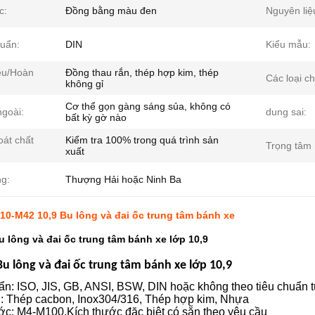
c:
Đồng bằng màu đen
Nguyên liệ
huẩn:
DIN
Kiểu mẫu:
iệu/Hoàn
Đồng thau rắn, thép hợp kim, thép
Các loại c
không gỉ
Cơ thể gọn gàng sáng sủa, không có
ngoài:
dung sai:
bất kỳ gờ nào
oát chất
Kiểm tra 100% trong quá trình sản
Trọng tâm
xuất
ng:
Thượng Hải hoặc Ninh Ba
10-M42 10,9 Bu lông và đai ốc trung tâm bánh xe
u lông và đai ốc trung tâm bánh xe lớp 10,9
Bu lông và đai ốc trung tâm bánh xe lớp 10,9
uẩn: ISO, JIS, GB, ANSI, BSW, DIN hoặc không theo tiêu chuẩn t
ệu: Thép cacbon, Inox304/316, Thép hợp kim, Nhựa
ước: M4-M100,
Kích thước đặc biệt có sẵn theo yêu cầu