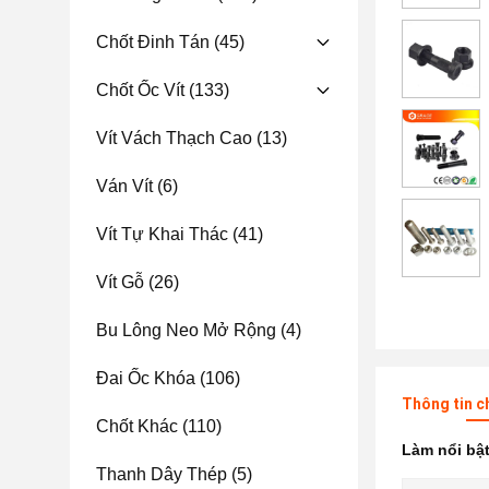
Chốt Đinh Tán
(45)
Chốt Ốc Vít
(133)
Vít Vách Thạch Cao
(13)
Ván Vít
(6)
Vít Tự Khai Thác
(41)
Vít Gỗ
(26)
Bu Lông Neo Mở Rộng
(4)
Đai Ốc Khóa
(106)
Thông tin c
Chốt Khác
(110)
Làm nổi bậ
Thanh Dây Thép
(5)