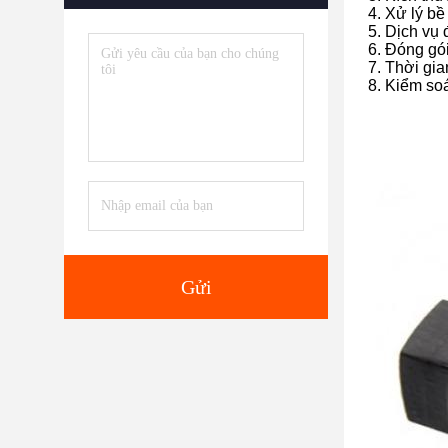
4. Xử lý bề
5. Dịch vụ 
6. Đóng gó
7. Thời gi
8. Kiểm so
Gửi