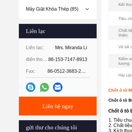
Kết thú
Máy Giặt Khóa Thép
(85)
Tiêu c
Liên lạc
Chất l
thiện:
Vẻ bề 
Liên lạc:
Mrs. Miranda Li
Kiểm s
điện thoại:
86-153-7147-8913
lượng:
Fax:
86-0512-3683-2631
Hải cả
Chốt ô tô M
Chốt ô tô B
Liên hệ ngay
Chốt ô tô 
1. Tiêu ch
2. Chất li
gửi thư cho chúng tôi
3. Kích th