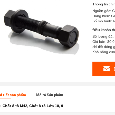
Thông tin chi
Nguồn gốc: G
Hàng hiệu: G
Số mô hình:
Điều khoản t
Số lượng đặt 
Giá bán: $0.0
chi tiết đóng 
Khả năng cun
hi tiết sản phẩm
Mô tả Sản phẩm
t:
Chốt ô tô M42
,
Chốt ô tô Lớp 10
,
9