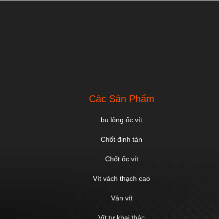
Các Sản Phẩm
bu lông ốc vít
Chốt đinh tán
Chốt ốc vít
Vít vách thạch cao
Ván vít
Vít tự khai thác