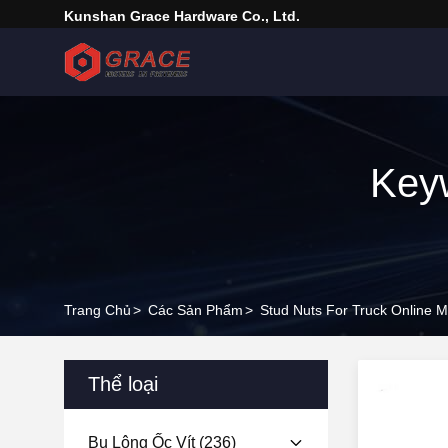
Kunshan Grace Hardware Co., Ltd.
Keyw
Trang Chủ
>
Các Sản Phẩm
>
Stud Nuts For Truck Online M
Thể loại
Bu Lông Ốc Vít
(236)