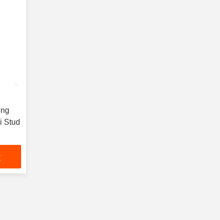
ông
i Stud
t