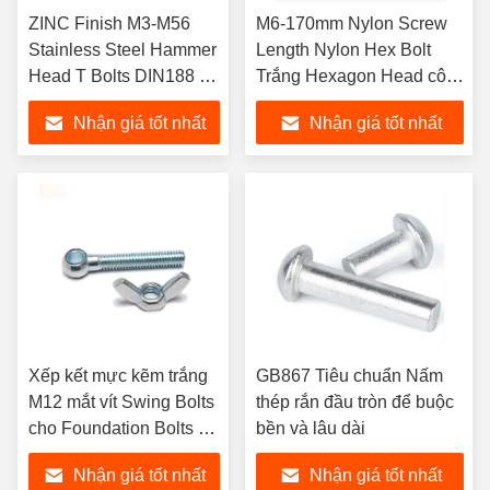
ZINC Finish M3-M56
M6-170mm Nylon Screw
Stainless Steel Hammer
Length Nylon Hex Bolt
Head T Bolts DIN188 T-
Trắng Hexagon Head cô
Head Bolts với Double
lập Bolt nhựa
Nhận giá tốt nhất
Nhận giá tốt nhất
Nib
Xếp kết mực kẽm trắng
GB867 Tiêu chuẩn Nấm
M12 mắt vít Swing Bolts
thép rắn đầu tròn để buộc
cho Foundation Bolts và
bền và lâu dài
Slip Knot Bolts
Nhận giá tốt nhất
Nhận giá tốt nhất