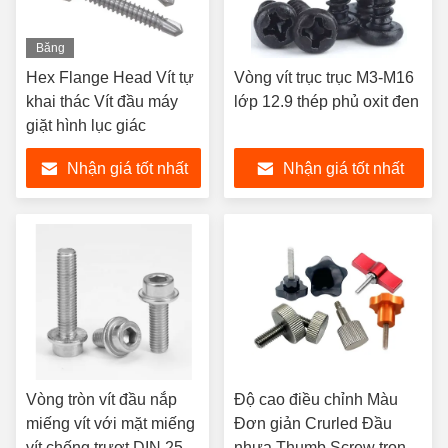
Băng
hình
Hex Flange Head Vít tự
Vòng vít trục trục M3-M16
khai thác Vít đầu máy
lớp 12.9 thép phủ oxit đen
giặt hình lục giác
Nhận giá tốt nhất
Nhận giá tốt nhất
Vòng tròn vít đầu nắp
Độ cao điều chỉnh Màu
miếng vít với mặt miếng
Đơn giản Crurled Đầu
vít chống trượt DIN 251
nhựa Thumb Screw trong