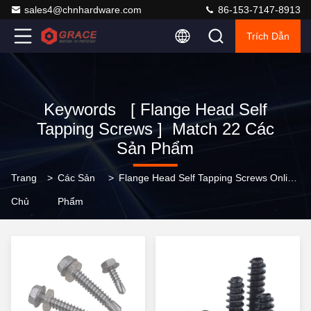
sales4@chnhardware.com
86-153-7147-8913
Trích Dẫn
Keywords [ Flange Head Self
Tapping Screws ] Match 22 Các
Sản Phẩm
Trang
>
Các Sản
>
Flange Head Self Tapping Screws Online Manufacturer
Chủ
Phẩm