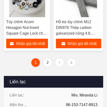
Tùy chỉnh Acorn
Hỗ trợ tùy chỉnh M12
Hexagon Nut Insert
DIN976 Thép carbon
Square Cage Lock cho
galvanized nóng 4.8
Heavy Coupling Weld
Grade Threaded Rods
Nhận giá tốt nhất
Nhận giá tốt nhất
Hex Nut
1
2
Liên lạc
Liên lạc:
Mrs. Miranda Li
điện thoại:
86-153-7147-8913