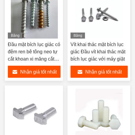
Băng
Băng
hình
hình
Đầu mặt bích lục giác có
Vít khai thác mặt bích lục
đệm ren bê tông neo tự
giác Đầu vít khai thác mặt
cắt khoan xi măng cắt
bích lục giác với máy giặt
đáy bu lông vít nở tự
Nhận giá tốt nhất
Nhận giá tốt nhất
khai thác